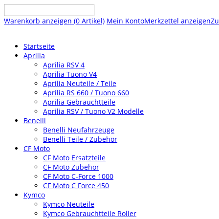
Warenkorb anzeigen (
0
Artikel)
Mein Konto
Merkzettel anzeigen
Zu
Startseite
Aprilia
Aprilia RSV 4
Aprilia Tuono V4
Aprilia Neuteile / Teile
Aprilia RS 660 / Tuono 660
Aprilia Gebrauchtteile
Aprilia RSV / Tuono V2 Modelle
Benelli
Benelli Neufahrzeuge
Benelli Teile / Zubehör
CF Moto
CF Moto Ersatzteile
CF Moto Zubehör
CF Moto C-Force 1000
CF Moto C Force 450
Kymco
Kymco Neuteile
Kymco Gebrauchtteile Roller