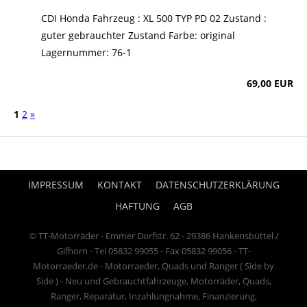
CDI Honda Fahrzeug : XL 500 TYP PD 02 Zustand :
guter gebrauchter Zustand Farbe: original
Lagernummer: 76-1
69,00 EUR
1
2
»
IMPRESSUM
KONTAKT
DATENSCHUTZERKLÄRUNG
HAFTUNG
AGB
© TT-Motorräder - Emmer Dorfstr. 62 - 29386 Hankensbüttel /
Gifhorn - Tel 05832 99055 - Fax 05832 99056 - TT-
Motorraeder.de - Motorraeder, Quads und Ranger ( Side by
Side ) - Neu und Gebrauchtfahrzeuge, Motorräder, Quads,
Ranger, Reparatur, Inzahlungnahme, Finanzierung,