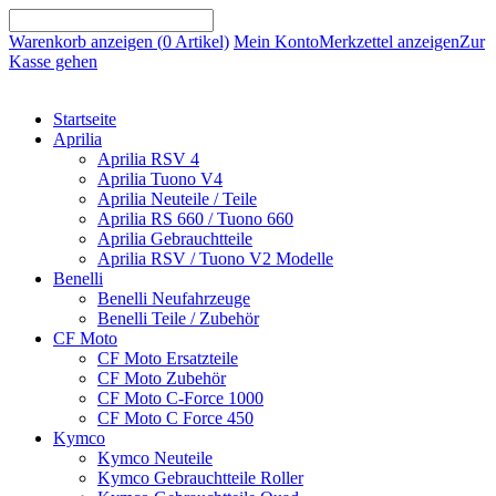
Warenkorb anzeigen (
0
Artikel)
Mein Konto
Merkzettel anzeigen
Zur
Kasse gehen
Startseite
Aprilia
Aprilia RSV 4
Aprilia Tuono V4
Aprilia Neuteile / Teile
Aprilia RS 660 / Tuono 660
Aprilia Gebrauchtteile
Aprilia RSV / Tuono V2 Modelle
Benelli
Benelli Neufahrzeuge
Benelli Teile / Zubehör
CF Moto
CF Moto Ersatzteile
CF Moto Zubehör
CF Moto C-Force 1000
CF Moto C Force 450
Kymco
Kymco Neuteile
Kymco Gebrauchtteile Roller