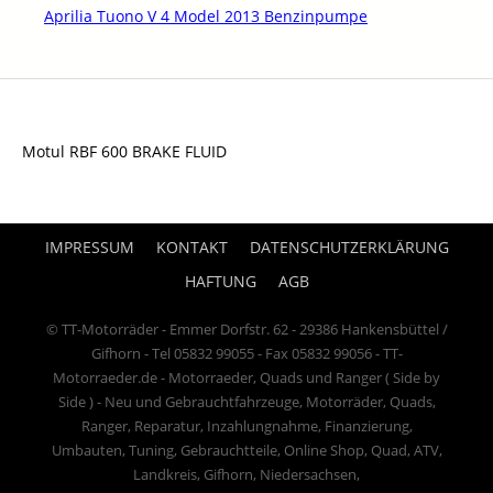
Aprilia Tuono V 4 Model 2013 Benzinpumpe
Motul RBF 600 BRAKE FLUID
IMPRESSUM
KONTAKT
DATENSCHUTZERKLÄRUNG
HAFTUNG
AGB
© TT-Motorräder - Emmer Dorfstr. 62 - 29386 Hankensbüttel /
Gifhorn - Tel 05832 99055 - Fax 05832 99056 - TT-
Motorraeder.de - Motorraeder, Quads und Ranger ( Side by
Side ) - Neu und Gebrauchtfahrzeuge, Motorräder, Quads,
Ranger, Reparatur, Inzahlungnahme, Finanzierung,
Umbauten, Tuning, Gebrauchtteile, Online Shop, Quad, ATV,
Landkreis, Gifhorn, Niedersachsen,