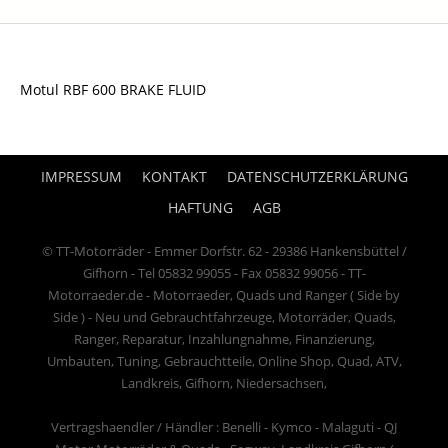
Motul RBF 600 BRAKE FLUID
IMPRESSUM
KONTAKT
DATENSCHUTZERKLÄRUNG
HAFTUNG
AGB
© TT-Motorräder - Emmer Dorfstr. 62 - 29386 Hankensbüttel /
Gifhorn - Tel 05832 99055 - Fax 05832 99056 - TT-
Motorraeder.de - Motorraeder, Quads und Ranger ( Side by
Side ) - Neu und Gebrauchtfahrzeuge, Motorräder, Quads,
Ranger, Reparatur, Inzahlungnahme, Finanzierung,
Umbauten, Tuning, Gebrauchtteile, Online Shop, Quad, ATV,
Landkreis, Gifhorn, Niedersachsen,
Vertragshaendler / Händler : Benelli - Kymco - Malaguti - QJ